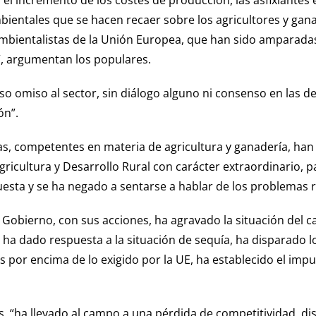
el incremento de los costes de producción, las asfixiantes e
ientales que se hacen recaer sobre los agricultores y ganad
ambientalistas de la Unión Europea, que han sido amparadas
e”, argumentan los populares.
aso omiso al sector, sin diálogo alguno ni consenso en las de
ón”.
 competentes en materia de agricultura y ganadería, han p
gricultura y Desarrollo Rural con carácter extraordinario, 
uesta y se ha negado a sentarse a hablar de los problemas 
l Gobierno, con sus acciones, ha agravado la situación de
ha dado respuesta a la situación de sequía, ha disparado l
s por encima de lo exigido por la UE, ha establecido el im
s, “ha llevado al campo a una pérdida de competitividad, d