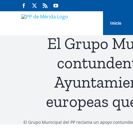
Saltar
Facebook
Twitter
Rss
YouTube
al
contenido
Inicio
El Grupo Mu
contundent
Ayuntamient
europeas que
El Grupo Municipal del PP reclama un apoyo contunden