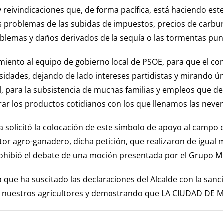
 reivindicaciones que, de forma pacífica, está haciendo este
s problemas de las subidas de impuestos, precios de carbura
lemas y daños derivados de la sequía o las tormentas pun
iento al equipo de gobierno local de PSOE, para que el cons
esidades, dejando de lado intereses partidistas y mirando ú
al, para la subsistencia de muchas familias y empleos que 
rar los productos cotidianos con los que llenamos las never
a solicitó la colocación de este símbolo de apoyo al campo 
tor agro-ganadero, dicha petición, que realizaron de igual
ibió el debate de una moción presentada por el Grupo Mun
que ha suscitado las declaraciones del Alcalde con la sanci
con nuestros agricultores y demostrando que LA CIUDAD D