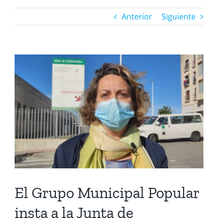
Anterior
Siguiente
Ver
imagen
más
grande
El Grupo Municipal Popular
insta a la Junta de