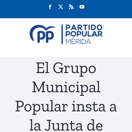
Saltar
Facebook
Twitter
Rss
YouTube
al
contenido
El Grupo
Municipal
Popular insta a
la Junta de