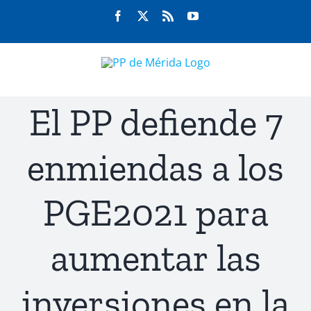
Saltar
Facebook
Twitter
Rss
YouTube
al
contenido
El PP defiende 7
enmiendas a los
PGE2021 para
aumentar las
inversiones en la