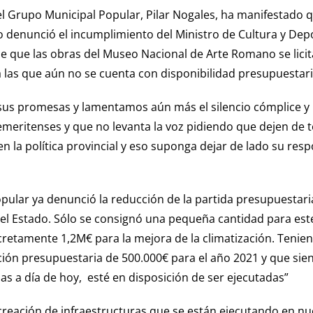
l Grupo Municipal Popular, Pilar Nogales, ha manifestado qu
 denunció el incumplimiento del Ministro de Cultura y Depor
 que las obras del Museo Nacional de Arte Romano se licit
a las que aún no se cuenta con disponibilidad presupuestari
us promesas y lamentamos aún más el silencio cómplice y 
 emeritenses y que no levanta la voz pidiendo que dejen de
n la política provincial y eso suponga dejar de lado su res
ular ya denunció la reducción de la partida presupuestari
l Estado. Sólo se consignó una pequeña cantidad para este
cretamente 1,2M€ para la mejora de la climatización. Teni
ación presupuestaria de 500.000€ para el año 2021 y que sie
as a día de hoy, esté en disposición de ser ejecutadas”
creación de infraestructuras que se están ejecutando en nu