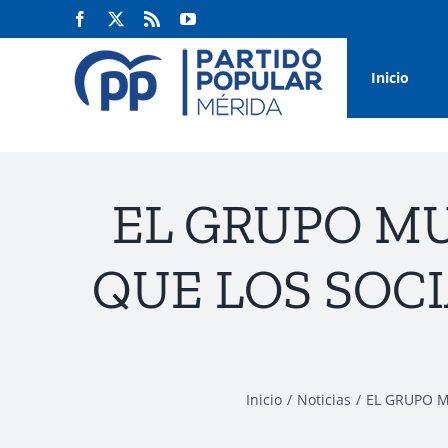
Saltar
Facebook
Twitter
Rss
YouTube
al
contenido
Inicio
EL GRUPO MU
QUE LOS SOCI
Inicio
Noticias
EL GRUPO M