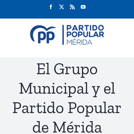
Saltar
Facebook
Twitter
Rss
YouTube
al
contenido
El Grupo
Municipal y el
Partido Popular
de Mérida