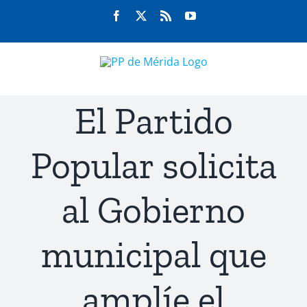
Saltar
Facebook
Twitter
Rss
YouTube
al
contenido
El Partido
Popular solicita
al Gobierno
municipal que
amplíe el